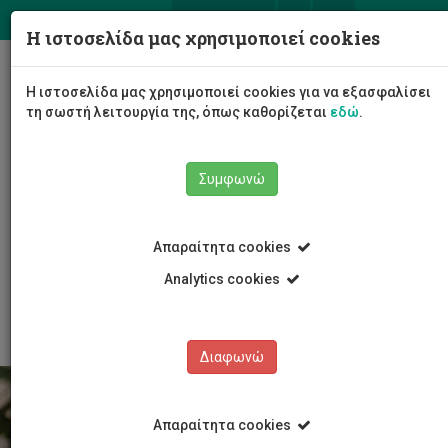
ΕΛ
EN
Η ιστοσελίδα μας χρησιμοποιεί cookies
Togg
Η ιστοσελίδα μας χρησιμοποιεί cookies για να εξασφαλίσει
navig
τη σωστή λειτουργία της, όπως καθορίζεται
εδώ
.
Το Πανεπιστήμιο
Διοίκηση
Συμφωνώ
Διοικητικές Υπηρεσίες
Υπηρεσία Συστημάτων Πληροφορικής και Τεχνολογίας
Πληροφορίες
Απαραίτητα cookies
Οδηγίες Χρήσεως Συστημάτων Πληροφορίκης
Σύστημα καταγραφής ερευνητικών προτάσεων - για
Analytics cookies
επιβλέποντες
Διαφωνώ
Απαραίτητα cookies