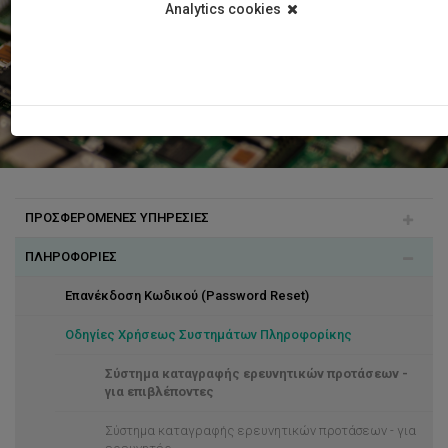
Analytics cookies
ΠΡΟΣΦΕΡΟΜΕΝΕΣ ΥΠΗΡΕΣΙΕΣ
ΠΛΗΡΟΦΟΡΙΕΣ
Δωρεάν Λογισμικά (Microsoft Windows, Microsoft
Software, Azure Dev Tools)
Επανέκδοση Κωδικού (Password Reset)
Ενοποιημένη Πρόσβαση (SSO)
Οδηγίες Χρήσεως Συστημάτων Πληροφορίκης
Ψηφιακές Ταυτότητες (Digital ID Cards)
Σύστημα καταγραφής ερευνητικών προτάσεων -
Απομακρυσμένη Πρόσβαση (VPN)
για επιβλέποντες
Ασφάλεια
Σύστημα καταγραφής ερευνητικών προτάσεων - για