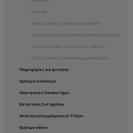
ερευνητές
Διαδικτυακές Εφαρμογές
Right Fax
Ηλεκτρονικές Υπογραφές
Οδηγίες χρήσης τηλεφωνικής συσκευής
Ηλεκτρονική Μάθηση (moodle)
Οδηγίες ρύθμισης υπηρεσίας προώθησης κλήσεων
Ηλεκτρονικό Παρουσιολόγιο
Οδηγίες ρύθμισης της υπηρεσίας “Mobility”
Ηλεκτρονικό ταχυδρομείο
Οδηγίες ρύθμισης υπηρεσίας φωνοκιβωτίου
Συνδιάσκεψη με βίντεο
Πληροφορίες για φοιτητές
Αποθήκευση Δεδομένων (storage)
Χρήσιμοι Σύνδεσμοι
Βάσεις Δεδομένων
Ηλεκτρονικό Πανεπιστήμιο
In-house Development
Kατάσταση Συστημάτων
Ψηφιακή σήμανση
Απόκτηση Επαγγελματικών Τίτλων
Εκτυπώσεις
Χρήσιμα videos