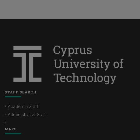
Ηλεκτρονικές Υπογραφές
Professional Certifications
e-Learning (moodle)
Useful Videos
Timesheet
Δωρεάν Πρόσβαση σε Λογισμικά
Email
Συνδιάσκεψη με βίντεο
Αποθήκευση Δεδομένων (storage)
Βάσεις Δεδομένων
In-house Development
STAFF SEARCH
Ψηφιακή σήμανση
Academic Staff
Printing
Administrative Staff
Office 365
MAPS
Telephony Self Care Portal