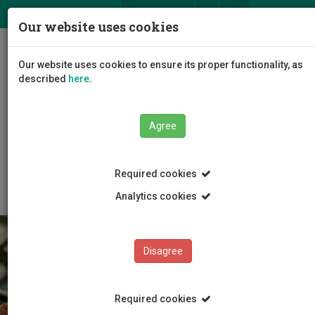
ΕΛ
EN
Our website uses cookies
Togg
Our website uses cookies to ensure its proper functionality, as
navig
described
here
.
The University
Administration
Agree
Administrative Services
Information Systems and Technology Services
ΙΤ Services
Απομακρυσμένη Πρόσβαση (VPN)
Required cookies
Analytics cookies
Disagree
Required cookies