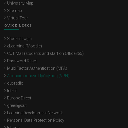
University Map
WI-FI
Sitemap
CUT Cloud
Virtual Tour
QUICK LINKS
Live Events
Student Login
Cisco Jabber
eLearning (Moodle)
Δημιουργία συντομεύσεων
CUT Mail (students and staff on Office365)
Password Reset
Webmeetings
Multi Factor Authentication (MFA)
Webex
Απομακρυσμένη Πρόσβαση (VPN)
cut-radio
Mail to Mobile
Intent
Matlab
Europe Direct
green@cut
Multi Factor Authentication (MFA)
Learning Development Network
Personal Data Protection Policy
Intranet