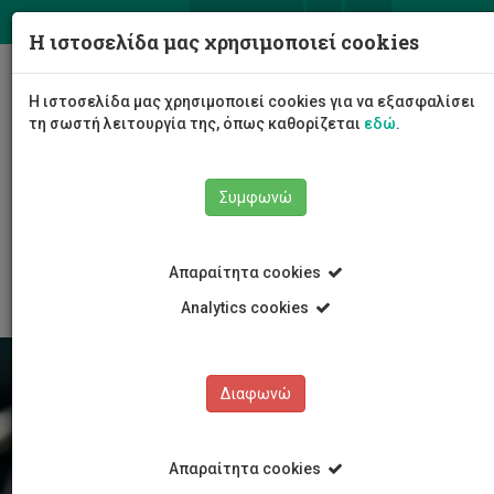
ΕΛ
EN
Η ιστοσελίδα μας χρησιμοποιεί cookies
Togg
Η ιστοσελίδα μας χρησιμοποιεί cookies για να εξασφαλίσει
navig
τη σωστή λειτουργία της, όπως καθορίζεται
εδώ
.
Σχολές
Συμφωνώ
Σχολή Επικοινωνίας και Μέσων Ενημέρωσης
Τμήμα Επικοινωνίας και Μάρκετινγκ
Αποστολή και Στόχος
Απαραίτητα cookies
Analytics cookies
Διαφωνώ
Απαραίτητα cookies