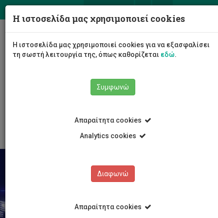
ΕΛ
EN
Η ιστοσελίδα μας χρησιμοποιεί cookies
Togg
Η ιστοσελίδα μας χρησιμοποιεί cookies για να εξασφαλίσει
navig
τη σωστή λειτουργία της, όπως καθορίζεται
εδώ
.
Σχολές
Σχολή Μηχανικής και Τεχνολογίας
Συμφωνώ
Τμήμα Μηχανολόγων Μηχανικών και Επιστήμης και
Μηχανικής Υλικών
Προγράμματα σπουδών
Προπτυχιακές σπουδές
Απαραίτητα cookies
Analytics cookies
Διαφωνώ
Απαραίτητα cookies