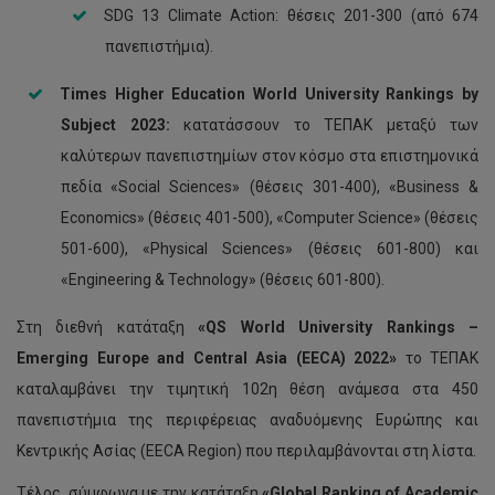
SDG 13 Climate Action: θέσεις 201-300 (από 674
πανεπιστήμια).
Times Higher Education World
University Rankings by
Subject 2023:
κατατάσσουν το ΤΕΠΑΚ μεταξύ των
καλύτερων πανεπιστημίων στον κόσμο στα επιστημονικά
πεδία «Social Sciences» (θέσεις 301-400), «Business &
Economics» (θέσεις 401-500), «Computer Science» (θέσεις
501-600), «Physical Sciences» (θέσεις 601-800) και
«Engineering & Technology» (θέσεις 601-800).
Στη διεθνή κατάταξη
«
QS
World
University
Rankings
–
E
merging
Europe
and
Central
Asia
(
EECA
) 2022»
το ΤΕΠΑΚ
καταλαμβάνει την τιμητική 102η θέση ανάμεσα στα 450
πανεπιστήμια της περιφέρειας αναδυόμενης Ευρώπης και
Κεντρικής Ασίας (EECA Region) που περιλαμβάνονται στη λίστα.
Τέλος, σύμφωνα με την κατάταξη
«
Global
Ranking
of
Academic