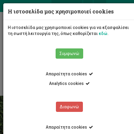
ΕΛ
EN
Η ιστοσελίδα μας χρησιμοποιεί cookies
Togg
Η ιστοσελίδα μας χρησιμοποιεί cookies για να εξασφαλίσει
navig
τη σωστή λειτουργία της, όπως καθορίζεται
εδώ
.
Συμφωνώ
Το Πανεπιστήμιο
Γενικές Πληροφορίες
Απαραίτητα cookies
Προφίλ Πανεπιστημίου
Analytics cookies
Διαφωνώ
Απαραίτητα cookies