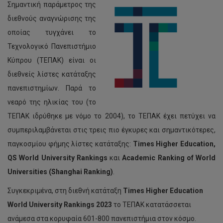
Σημαντική παράμετρος της
διεθνούς αναγνώρισης της
Προκηρύξεις Τμημάτων
οποίας τυγχάνει το
Υπεύθυνη Δήλωση
Τεχνολογικό Πανεπιστήμιο
Κατηγορίες Προσωπικού
Κύπρου (ΤΕΠΑΚ) είναι οι
διεθνείς λίστες κατάταξης
Αποτελέσματα Γραπτών Εξετάσεων/Μοριοδοτήσεων για
θέσεις Διοικητικού Προσωπικού
πανεπιστημίων. Παρά το
νεαρό της ηλικίας του (το
Προκηρύξεις Θέσεων Συντονιστικού Κέντρου EUt+
ΤΕΠΑΚ ιδρύθηκε με νόμο το 2004), το ΤΕΠΑΚ έχει πετύχει να
συμπεριλαμβάνεται στις τρεις πιο έγκυρες και σημαντικότερες,
παγκοσμίου φήμης λίστες κατάταξης:
Times Higher Education,
QS
World
University
Rankings
και
Academic
Ranking
of
World
Universities
(Shanghai
Ranking
)
.
Συγκεκριμένα, στη διεθνή κατάταξη
Times
Η
igher
Ε
ducation
World University Rankings 2023
το ΤΕΠΑΚ κατατάσσεται
ανάμεσα στα κορυφαία 601-800 πανεπιστήμια στον κόσμο.