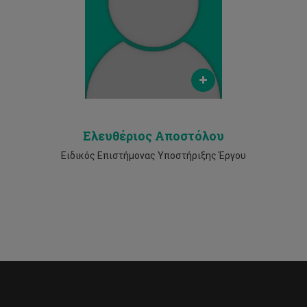
Email
e.apostolou@cut.ac.cy
Phone
25002923
Ελευθέριος Αποστόλου
Ειδικός Επιστήμονας Υποστήριξης Έργου