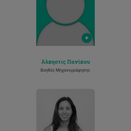
Email
alkistis.panikou@cut.ac.cy
Phone
2500 2220
Άλκηστις Πανίκου
Βοηθός Μηχανογράφησης
Email
diana.constantinou@cut.ac.cy