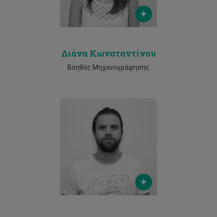
Phone
2500 2461
Διάνα Κωνσταντίνου
Βοηθός Μηχανογράφησης
Email
lefteris.michael@cut.ac.cy
Phone
2500 2465