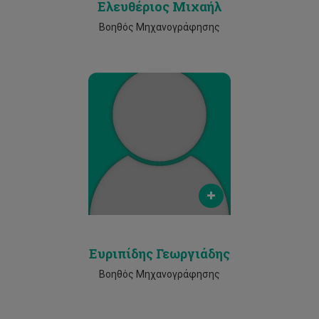
Ελευθέριος Μιχαήλ
Βοηθός Μηχανογράφησης
Email
evros.georgiades@cut.ac.cy
Phone
2500 2460
Ευριπίδης Γεωργιάδης
Βοηθός Μηχανογράφησης