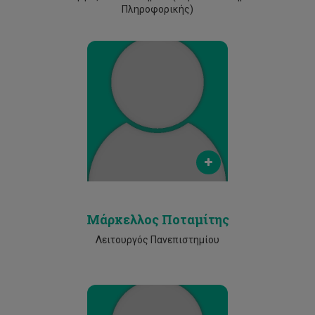
Πληροφορικής)
Email
markellos.potamitis@cut.ac.cy
Phone
25002017
Μάρκελλος Ποταμίτης
Λειτουργός Πανεπιστημίου