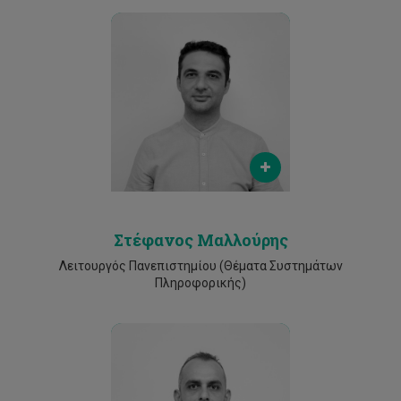
Email
stephanos.mallouris@cut.ac.cy
Phone
2500 2540
Στέφανος Μαλλούρης
Λειτουργός Πανεπιστημίου (Θέματα Συστημάτων
Πληροφορικής)
Email
soteris.markou@cut.ac.cy