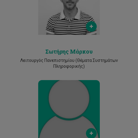
Phone
25002299
Σωτήρης Μάρκου
Λειτουργός Πανεπιστημίου (Θέματα Συστημάτων
Πληροφορικής)
Email
c.rodosthenous@cut.ac.cy
Phone
25002910