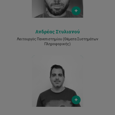
Phone
25002410
Ανδρέας Στυλιανού
Λειτουργός Πανεπιστημίου (Θέματα Συστημάτων
Πληροφορικής)
Email
vasos.papageorgiou@cut.ac.cy
Phone
2500 2464