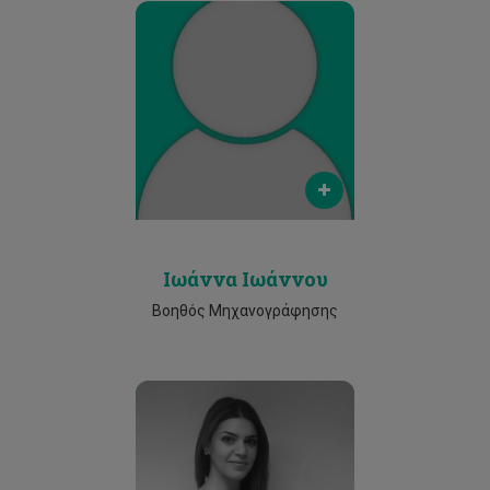
Email
ioanna.ioannou@cut.ac.cy
Phone
25002190
Ιωάννα Ιωάννου
Βοηθός Μηχανογράφησης
Email
xristina.vasiliou@cut.ac.cy