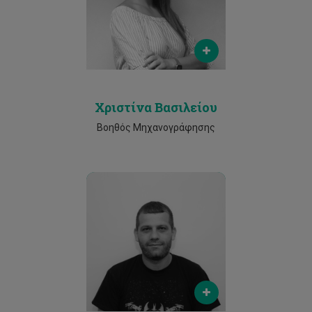
Phone
2500 2459
Χριστίνα Βασιλείου
Βοηθός Μηχανογράφησης
Email
christos.stergiou@cut.ac.cy
Phone
2500 2121