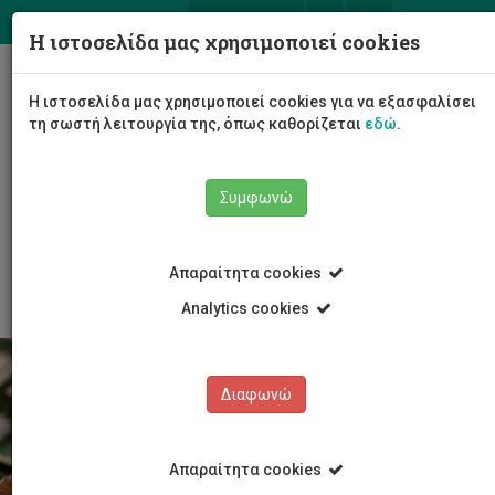
ΕΛ
EN
Η ιστοσελίδα μας χρησιμοποιεί cookies
Togg
Η ιστοσελίδα μας χρησιμοποιεί cookies για να εξασφαλίσει
navig
τη σωστή λειτουργία της, όπως καθορίζεται
εδώ
.
Το Πανεπιστήμιο
Διοίκηση
Συμφωνώ
Διοικητικές Υπηρεσίες
Υπηρεσία Συστημάτων Πληροφορικής και Τεχνολογίας
Υποστήριξη
Προσωπικό Υπηρεσίας
Κίκα Χρίστου
Απαραίτητα cookies
Analytics cookies
Διαφωνώ
Απαραίτητα cookies