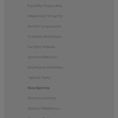
Ηλεκτρονικές Υπογραφές
Απόκτηση Επαγγελματικών Τίτλων
Ευριπίδης Γεωργιάδης
Ηλεκτρονική Μάθηση (moodle)
Χρήσιμα videos
Μάρκελλος Ποταμίτης
Ηλεκτρονικό Παρουσιολόγιο
Δωρεάν Πρόσβαση σε Λογισμικά
Νικολέττα Αμύρωτου
Ηλεκτρονικό ταχυδρομείο
Στέφανος Μαλλούρης
Συνδιάσκεψη με βίντεο
Σωτήρης Μάρκου
Αποθήκευση Δεδομένων (storage)
Χριστίνα Βασιλείου
Βάσεις Δεδομένων
Ελευθέριος Αποστόλου
In-house Development
Γαβριήλ Πανής
Ψηφιακή σήμανση
Κίκα Χρίστου
Εκτυπώσεις
Φίλιππος Φιλίππου
Office 365
Χρίστος Ροδοσθένους
Τηλεφωνία - Self Care Portal