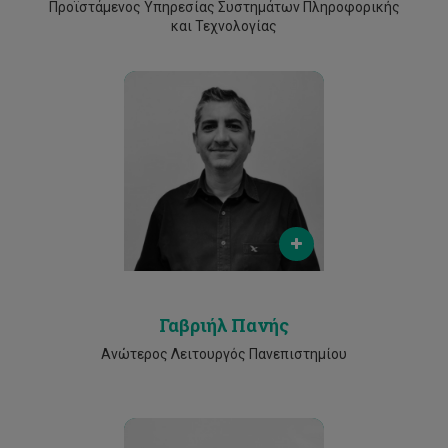
Προϊστάμενος Υπηρεσίας Συστημάτων Πληροφορικής
και Τεχνολογίας
Email
gavriel.panis@cut.ac.cy
Phone
2500 2344
Γαβριήλ Πανής
Ανώτερος Λειτουργός Πανεπιστημίου