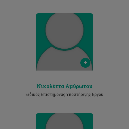
Email
nicoletta.amyrotou@cut.ac.cy
Phone
25002042
Νικολέττα Αμύρωτου
Ειδικός Επιστήμονας Υποστήριξης Έργου