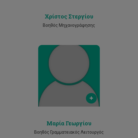
Χρίστος Στεργίου
Βοηθός Μηχανογράφησης
Email
m.georgiou@cut.ac.cy
Phone
25002229
Μαρία Γεωργίου
Βοηθός Γραμματειακός Λειτουργός