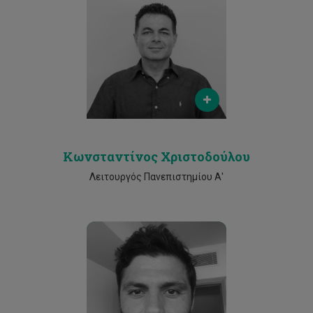
Email
costas.christodoulou@cut.ac.cy
Phone
2500 2525
Κωνσταντίνος Χριστοδούλου
Λειτουργός Πανεπιστημίου Α'
Email
andreas.stylianou@cut.ac.cy