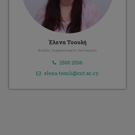
Έλενα Τοουλή
Βοηθός Γραμματειακός Λειτουργός
2500 2596
elena.toouli@cut.ac.cy