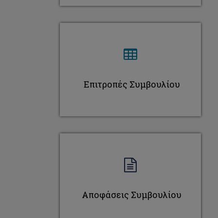
θέσεις Διοικητικού Προσωπικού
Προκηρύξεις Θέσεων Συντονιστικού Κέντρου EUt+
Επιτροπές Συμβουλίου
Αποφάσεις Συμβουλίου