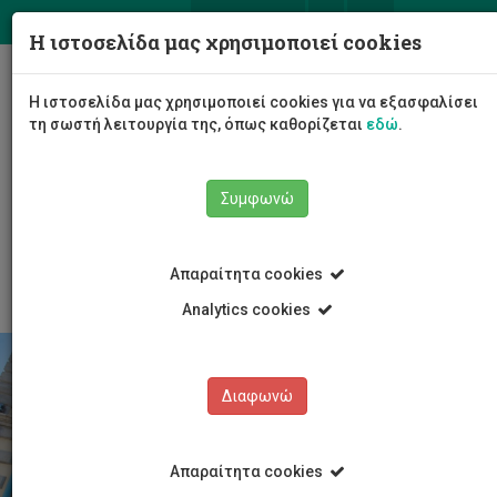
ΕΛ
EN
Η ιστοσελίδα μας χρησιμοποιεί cookies
Togg
Η ιστοσελίδα μας χρησιμοποιεί cookies για να εξασφαλίσει
navig
τη σωστή λειτουργία της, όπως καθορίζεται
εδώ
.
Συμφωνώ
Το Πανεπιστήμιο
Διοίκηση
Συμβούλιο
Απαραίτητα cookies
Analytics cookies
Διαφωνώ
Απαραίτητα cookies