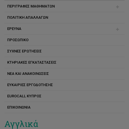
ΠΕΡΙΓΡΑΦΕΣ ΜΑΘΗΜΑΤΩΝ
ΠΟΛΙΤΙΚΗ ΑΠΑΛΛΑΓΩΝ
Αγγλικά
ΕΡΕΥΝΑ
Ελληνικά
ΠΡΟΣΩΠΙΚΟ
Γαλλικά
Ερευνητικά προγράμματα
ΣΥΧΝΕΣ ΕΡΩΤΗΣΕΙΣ
Γερμανικά
Δημοσιεύσεις
Τζακ Burston
KΤΗΡΙΑΚΕΣ ΕΓΚΑΤΑΣΤΑΣΕΙΣ
Ισπανικά
Μonique Burston
ΝΕΑ ΚΑΙ ΑΝΑΚΟΙΝΩΣΕΙΣ
Ιταλικά
Άννα Νικολάου
ΕΥΚΑΙΡΙΕΣ ΕΡΓΟΔΟΤΗΣΗΣ
Ρωσικά
Έλενα Παπά
EUROCALL ΚΥΠΡΟΣ
Κινέζικα
Έλενα Χαριλάου
ΕΠΙΚΟΙΝΩΝΙΑ
Έλις Κακουλλή Κωνσταντίνου
Αγγλικά
Ανδρούλλα Αθανασίου