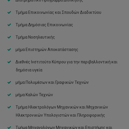
Διατμηματικό Πρόγραμμα Διοίκησης
Στέλλα Αλεξίου
Τμήμα Επικοινωνίας και Σπουδών Διαδικτύου
Κυριακή Θεμιστοκλέους
Τμήμα Δημόσιας Επικοινωνίας
Νίκη Μαρία Χριστοφή
Τμήμα Νοσηλευτικής
Ευτυχία Ψαρά
μήμα Επιστημών Αποκατάστασης
Έλενα Κοντολαίμη
Διεθνές Ινστιτούτο Κύπρου για την περιβαλλοντική και
Μαρία Νεοφύτου
δημόσια υγεία
Εβίτα Λοΐζου
μήμα Πολυμέσων και Γραφικών Τεχνών
Κωνσταντία Λοΐζου
μήμα Καλών Τεχνών
Νικόλας Νεοκλέους
Τμήμα Ηλεκτρολόγων Μηχανικών και Μηχανικών
Ηλεκτρονικών Υπολογιστών και Πληροφορικής
Τμήμα Μηχανολόγων Μηχανικών και Επιστήμης και