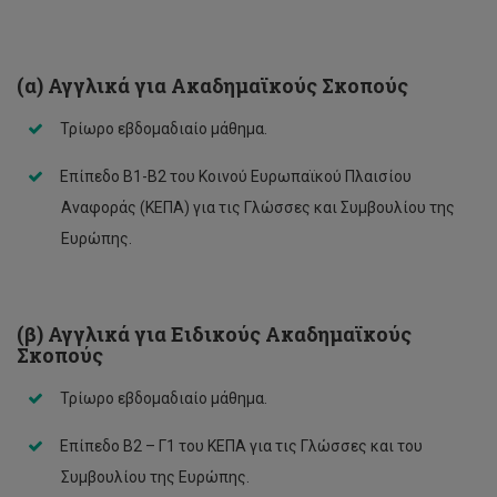
Αντιγόνη Παρμαξή
Γεωργία Παύλου
(α) Αγγλικά για Ακαδημαϊκούς Σκοπούς
Δημήτριος Μπόγλου
Τρίωρο εβδομαδιαίο μάθημα.
Ευτυχία Ξερού
Επίπεδο Β1-Β2 του Κοινού Ευρωπαϊκού Πλαισίου
Κώστας Στυλιανού
Αναφοράς (ΚΕΠΑ) για τις Γλώσσες και Συμβουλίου της
Ευρώπης.
Μαρία Γεωργίου
Μαρία Κάρουλα
(β) Αγγλικά για Ειδικούς Ακαδημαϊκούς
Μαρία Κούσιουνου
Σκοπούς
Μαρία Χριστοφόρου
Τρίωρο εβδομαδιαίο μάθημα.
Παναγιώτα Χατζηκωνσταντίνου
Επίπεδο Β2 – Γ1 του ΚΕΠΑ για τις Γλώσσες και του
Ραφαέλα Θεοκλήτου
Συμβουλίου της Ευρώπης.