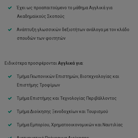
Σαλώμη Παπαδήμα-Σοφοκλέους
Έχει ως προαπαιτούμενο το μάθημα Αγγλικά για
Σκεύη Βασιλείου
Ακαδημαϊκούς Σκοπούς
Σταυρούλα Χατζηκωνσταντίνου
Ανάπτυξη γλωσσικών δεξιοτήτων ανάλογα με τον κλάδο
Σωτηρούλα Στυλιανού
σπουδών των φοιτητών
Φωτεινή Ευθυμίου
Χριστίνα Γέρου
Ειδικότερα προσφέρονται
Αγγλικά για
:
Χριστίνα Νικόλ Γιαννίκα
Τμήμα Γεωπονικών Επιστημών, Βιοτεχνολογίας και
Επιστήμης Τροφίμων
Χριστίνα Στυλιανίδου
Χρύσω Χριστοδουλίδου Μιχαήλ
Τμήμα Επιστήμης και Τεχνολογίας Περιβάλλοντος
Σεμέλη Τηλεμάχου
Τμήμα Διοίκησης Ξενοδοχείων και Τουρισμού
Μαρία Κορομοία
Τμήμα Εμπορίου, Χρηματοοικονομικών και Ναυτιλίας
Γαβριέλλα Δαυίδ