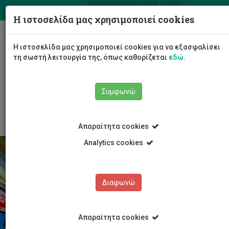
ΕΛ
EN
Η ιστοσελίδα μας χρησιμοποιεί cookies
Togg
Η ιστοσελίδα μας χρησιμοποιεί cookies για να εξασφαλίσει
navig
τη σωστή λειτουργία της, όπως καθορίζεται
εδώ
.
Σχολές
Κέντρο Γλωσσών
Συμφωνώ
Προσφερόμενα Μαθήματα
Προπτυχιακά
Απαραίτητα cookies
Analytics cookies
Διαφωνώ
Απαραίτητα cookies