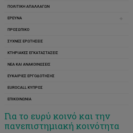
ΠΟΛΙΤΙΚΗ ΑΠΑΛΛΑΓΩΝ
Αγγλικά
ΕΡΕΥΝΑ
Ελληνικά
ΠΡΟΣΩΠΙΚΟ
Γαλλικά
Ερευνητικά προγράμματα
ΣΥΧΝΕΣ ΕΡΩΤΗΣΕΙΣ
Γερμανικά
Δημοσιεύσεις
Τζακ Burston
KΤΗΡΙΑΚΕΣ ΕΓΚΑΤΑΣΤΑΣΕΙΣ
Ισπανικά
Μonique Burston
ΝΕΑ ΚΑΙ ΑΝΑΚΟΙΝΩΣΕΙΣ
Ιταλικά
Άννα Νικολάου
ΕΥΚΑΙΡΙΕΣ ΕΡΓΟΔΟΤΗΣΗΣ
Ρωσικά
Έλενα Παπά
EUROCALL ΚΥΠΡΟΣ
Κινέζικα
Έλενα Χαριλάου
ΕΠΙΚΟΙΝΩΝΙΑ
Έλις Κακουλλή Κωνσταντίνου
Για το ευρύ κοινό και την
Ανδρούλλα Αθανασίου
πανεπιστημιακή κοινότητα
Αντιγόνη Παρμαξή