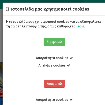
ΕΛ
EN
Η ιστοσελίδα μας χρησιμοποιεί cookies
Togg
Η ιστοσελίδα μας χρησιμοποιεί cookies για να εξασφαλίσει
navig
τη σωστή λειτουργία της, όπως καθορίζεται
εδώ
.
Σχολές
Κέντρο Γλωσσών
Συμφωνώ
Προσφερόμενα Μαθήματα
Για το ευρύ κοινό
Απαραίτητα cookies
Analytics cookies
Διαφωνώ
Απαραίτητα cookies