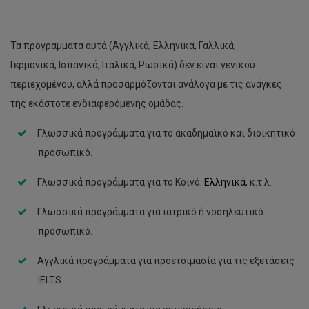
Γεωργία Παύλου
Δημήτριος Μπόγλου
Τα προγράμματα αυτά (Αγγλικά, Ελληνικά, Γαλλικά,
Γερμανικά, Ισπανικά, Ιταλικά, Ρωσικά) δεν είναι γενικού
Ευτυχία Ξερού
περιεχομένου, αλλά προσαρμόζονται ανάλογα με τις ανάγκες
Κώστας Στυλιανού
της εκάστοτε ενδιαφερόμενης ομάδας.
Μαρία Γεωργίου
Γλωσσικά προγράμματα για το ακαδημαϊκό και διοικητικό
Μαρία Κάρουλα
προσωπικό.
Μαρία Κούσιουνου
Γλωσσικά προγράμματα για το Κοινό:
Ελληνικά
, κ.τ.λ.
Μαρία Χριστοφόρου
Γλωσσικά προγράμματα για ιατρικό ή νοσηλευτικό
προσωπικό.
Παναγιώτα Χατζηκωνσταντίνου
Ραφαέλα Θεοκλήτου
Αγγλικά προγράμματα για προετοιμασία για τις εξετάσεις
IELTS.
Σαλώμη Παπαδήμα-Σοφοκλέους