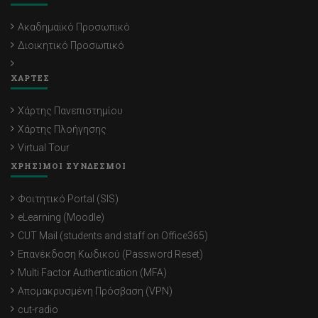
Κυριακή Θεμιστοκλέους
Ακαδημαϊκό Προσωπικό
Νίκη Μαρία Χριστοφή
Διοικητικό Προσωπικό
Ευτυχία Ψαρά
ΧΑΡΤΕΣ
Έλενα Κοντολαίμη
Χάρτης Πανεπιστημίου
Μαρία Νεοφύτου
Χάρτης Πλοήγησης
Virtual Tour
Εβίτα Λοΐζου
ΧΡΗΣΙΜΟΙ ΣΥΝΔΕΣΜΟΙ
Κωνσταντία Λοΐζου
Φοιτητικό Portal (SIS)
Νικόλας Νεοκλέους
eLearning (Moodle)
CUT Mail (students and staff on Office365)
Επανέκδοση Κωδικού (Password Reset)
Multi Factor Authentication (MFA)
Απομακρυσμένη Πρόσβαση (VPN)
cut-radio