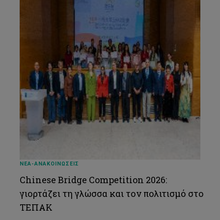
Χρύσω Χριστοδουλίδου Μιχαήλ
Σεμέλη Τηλεμάχου
Μαρία Κορομοία
Γαβριέλλα Δαυίδ
Στέλλα Αλεξίου
Κυριακή Θεμιστοκλέους
Νίκη Μαρία Χριστοφή
Ευτυχία Ψαρά
ΝΕΑ-ΑΝΑΚΟΙΝΩΣΕΙΣ
Έλενα Κοντολαίμη
Chinese Bridge Competition 2026:
Μαρία Νεοφύτου
γιορτάζει τη γλώσσα και τον πολιτισμό στο
Εβίτα Λοΐζου
ΤΕΠΑΚ