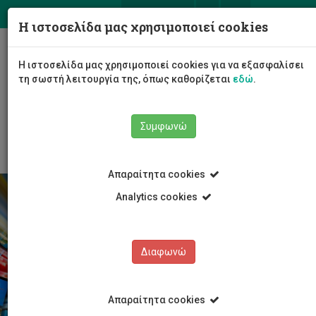
ΕΛ
EN
Η ιστοσελίδα μας χρησιμοποιεί cookies
Togg
Η ιστοσελίδα μας χρησιμοποιεί cookies για να εξασφαλίσει
navig
τη σωστή λειτουργία της, όπως καθορίζεται
εδώ
.
Σχολές
Κέντρο Γλωσσών
Νέα και Ανακοινώσεις
Συμφωνώ
Απαραίτητα cookies
Analytics cookies
Διαφωνώ
Απαραίτητα cookies