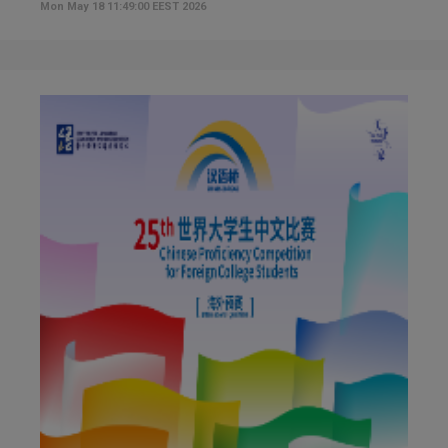
Κωνσταντία Λοΐζου
Mon May 18 11:49:00 EEST 2026
Νικόλας Νεοκλέους