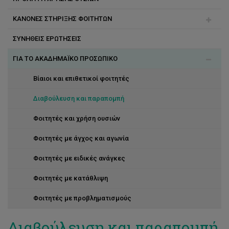
ΚΑΝΟΝΕΣ ΣΤΗΡΙΞΗΣ ΦΟΙΤΗΤΩΝ
Εξάρτηση αλκοόλ
Διαχείριση χρόνου
ΣΥΝΗΘΕΙΣ ΕΡΩΤΗΣΕΙΣ
Κατάθλιψη
Ικανότητες μελέτης
Ακαδημαϊκός στήριξης
ΓΙΑ ΤΟ ΑΚΑΔΗΜΑΪΚΟ ΠΡΟΣΩΠΙΚΟ
Σχέσεις
Κέρδισε τις εξετάσεις
Διαχείριση κονδυλίου για στήριξη φοιτητών
Μείωσε το άγχος
Παρεχόμενες υπηρεσίες
Βίαιοι και επιθετικοί φοιτητές
Οργάνωση μελέτης
Στήριξη φοιτητών από το Κέντρο Μάθησης
Διαβούλευση και παραπομπή
Συγκέντρωση
Στήριξη φοιτητών με ειδικές ανάγκες
Φοιτητές και χρήση ουσιών
Τα δικαιώματα σου
Συνεργάτες και αμοιβές
Φοιτητές με άγχος και αγωνία
Τεχνικές απομνημόνευσης
Χρήση αιθουσών στο Κέντρο Φοιτητικής Ανάπτυξης
Φοιτητές με ειδικές ανάγκες
Φοιτητές με κατάθλιψη
Φοιτητές με προβληματισμούς
Διαβούλευση και παραπομπή