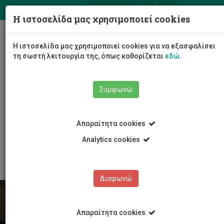
ΕΛ
EN
Η ιστοσελίδα μας χρησιμοποιεί cookies
Togg
Η ιστοσελίδα μας χρησιμοποιεί cookies για να εξασφαλίσει
navig
τη σωστή λειτουργία της, όπως καθορίζεται
εδώ
.
Συμφωνώ
Φοιτητές/τριες
Απαραίτητα cookies
Συμβουλευτική και Ανάπτυξη Φοιτητών/τριών
Για το ακαδημαϊκό προσωπικό
Analytics cookies
Διαβούλευση και παραπομπή
Διαφωνώ
Απαραίτητα cookies