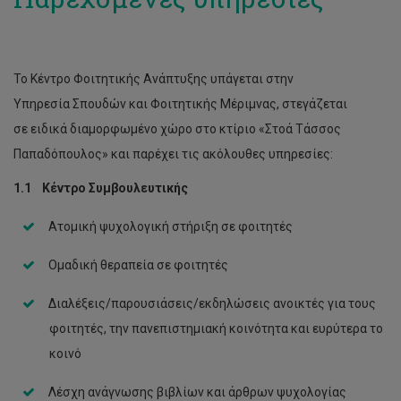
Διαβούλευση και παραπομπή
Φοιτητές και χρήση ουσιών
Το Κέντρο Φοιτητικής Ανάπτυξης υπάγεται στην
Φοιτητές με άγχος και αγωνία
Υπηρεσία Σπουδών και Φοιτητικής Μέριμνας, στεγάζεται
Φοιτητές με ειδικές ανάγκες
σε ειδικά διαμορφωμένο χώρο στο κτίριο «Στοά Τάσσος
Παπαδόπουλος» και παρέχει τις ακόλουθες υπηρεσίες:
Φοιτητές με κατάθλιψη
1.1 Κέντρο Συμβουλευτικής
Φοιτητές με προβληματισμούς
Ατομική ψυχολογική στήριξη σε φοιτητές
Ομαδική θεραπεία σε φοιτητές
Διαλέξεις/παρουσιάσεις/εκδηλώσεις ανοικτές για τους
φοιτητές, την πανεπιστημιακή κοινότητα και ευρύτερα το
κοινό
Λέσχη ανάγνωσης βιβλίων και άρθρων ψυχολογίας