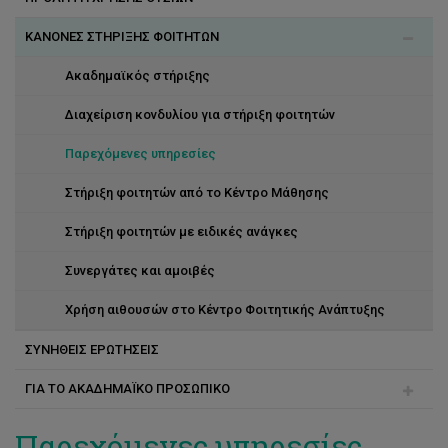
ΚΑΝΟΝΕΣ ΣΤΗΡΙΞΗΣ ΦΟΙΤΗΤΩΝ
Εξάρτηση αλκοόλ
Διαχείριση χρόνου
Κατάθλιψη
Ικανότητες μελέτης
Ακαδημαϊκός στήριξης
Σχέσεις
Κέρδισε τις εξετάσεις
Διαχείριση κονδυλίου για στήριξη φοιτητών
Μείωσε το άγχος
Παρεχόμενες υπηρεσίες
Οργάνωση μελέτης
Στήριξη φοιτητών από το Κέντρο Μάθησης
Συγκέντρωση
Στήριξη φοιτητών με ειδικές ανάγκες
Τα δικαιώματα σου
Συνεργάτες και αμοιβές
Τεχνικές απομνημόνευσης
Χρήση αιθουσών στο Κέντρο Φοιτητικής Ανάπτυξης
ΣΥΝΗΘΕΙΣ ΕΡΩΤΗΣΕΙΣ
ΓΙΑ ΤΟ ΑΚΑΔΗΜΑΪΚΟ ΠΡΟΣΩΠΙΚΟ
Βίαιοι και επιθετικοί φοιτητές
Παρεχόμενες υπηρεσίες