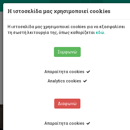
ΕΛ
EN
Η ιστοσελίδα μας χρησιμοποιεί cookies
Togg
Η ιστοσελίδα μας χρησιμοποιεί cookies για να εξασφαλίσει
navig
τη σωστή λειτουργία της, όπως καθορίζεται
εδώ
.
Συμφωνώ
Φοιτητές/τριες
Απαραίτητα cookies
Συμβουλευτική και Ανάπτυξη Φοιτητών/τριών
Κανόνες στήριξης φοιτητών
Analytics cookies
Παρεχόμενες υπηρεσίες
Διαφωνώ
Απαραίτητα cookies