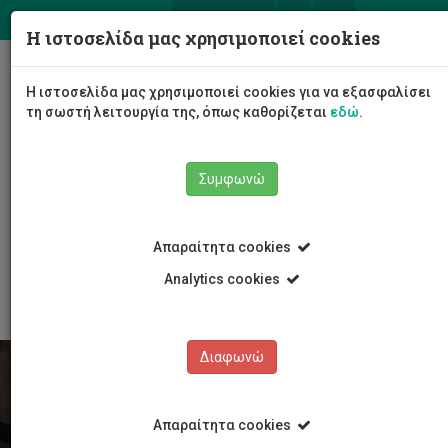
ΕΛ
EN
Η ιστοσελίδα μας χρησιμοποιεί cookies
Togg
Η ιστοσελίδα μας χρησιμοποιεί cookies για να εξασφαλίσει
navig
τη σωστή λειτουργία της, όπως καθορίζεται
εδώ
.
Συμφωνώ
Φοιτητές/τριες
Απαραίτητα cookies
Συμβουλευτική και Ανάπτυξη Φοιτητών/τριών
Συμβουλευτική – Ψυχοθεραπευτική Στήριξη
Θυμός
Analytics cookies
Διαφωνώ
Απαραίτητα cookies