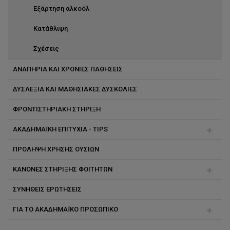
Εξάρτηση αλκοόλ
Κατάθλιψη
Σχέσεις
ΑΝΑΠΗΡΙΑ ΚΑΙ ΧΡΟΝΙΕΣ ΠΑΘΗΣΕΙΣ
ΔΥΣΛΕΞΙΑ ΚΑΙ ΜΑΘΗΣΙΑΚΕΣ ΔΥΣΚΟΛΙΕΣ
ΦΡΟΝΤΙΣΤΗΡΙΑΚΗ ΣΤΗΡΙΞΗ
ΑΚΑΔΗΜΑΪΚΗ ΕΠΙΤΥΧΙΑ - TIPS
ΠΡΟΛΗΨΗ ΧΡΗΣΗΣ ΟΥΣΙΩΝ
Αναβλητικότητα
ΚΑΝΟΝΕΣ ΣΤΗΡΙΞΗΣ ΦΟΙΤΗΤΩΝ
Διαχείριση χρόνου
ΣΥΝΗΘΕΙΣ ΕΡΩΤΗΣΕΙΣ
Ικανότητες μελέτης
Ακαδημαϊκός στήριξης
ΓΙΑ ΤΟ ΑΚΑΔΗΜΑΪΚΟ ΠΡΟΣΩΠΙΚΟ
Κέρδισε τις εξετάσεις
Διαχείριση κονδυλίου για στήριξη φοιτητών
Μείωσε το άγχος
Παρεχόμενες υπηρεσίες
Βίαιοι και επιθετικοί φοιτητές