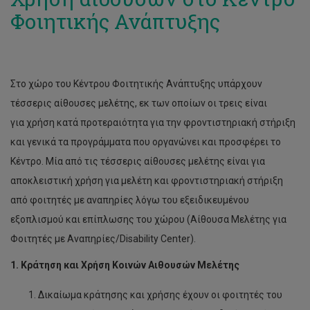
Φοιητικής Ανάπτυξης
Διαβούλευση και παραπομπή
Φοιτητές και χρήση ουσιών
Φοιτητές με άγχος και αγωνία
Στο χώρο του Κέντρου Φοιτητικής Ανάπτυξης υπάρχουν
Φοιτητές με ειδικές ανάγκες
τέσσερις αίθουσες μελέτης, εκ των οποίων οι τρεις είναι
Φοιτητές με κατάθλιψη
για χρήση κατά προτεραιότητα για την φροντιστηριακή στήριξη
και γενικά τα προγράμματα που οργανώνει και προσφέρει το
Φοιτητές με προβληματισμούς
Κέντρο. Μία από τις τέσσερις αίθουσες μελέτης είναι για
αποκλειστική χρήση για μελέτη και φροντιστηριακή στήριξη
από φοιτητές με αναπηρίες λόγω του εξειδικευμένου
εξοπλισμού και επίπλωσης του χώρου (Αίθουσα Μελέτης για
Φοιτητές με Αναπηρίες/Disability Center).
1. Κράτηση και Χρήση Κοινών Αιθουσών Μελέτης
Δικαίωμα κράτησης και χρήσης έχουν οι φοιτητές του