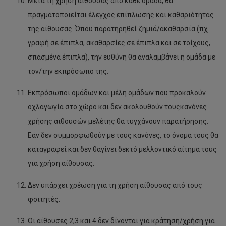
Μετά τη χρήση αίθουσας από κάθε ομάδα, θα
πραγματοποιείται έλεγχος επίπλωσης και καθαριότητας
της αίθουσας. Όπου παρατηρηθεί ζημιά/ακαθαρσία (πχ
γραφή σε έπιπλα, ακαθαρσίες σε έπιπλα και σε τοίχους,
σπασμένα έπιπλα), την ευθύνη θα αναλαμβάνει η ομάδα με
τον/την εκπρόσωπο της.
Εκπρόσωποι ομάδων και μέλη ομάδων που προκαλούν
οχλαγωγία στο χώρο και δεν ακολουθούν τουςκανόνες
χρήσης αιθουσών μελέτης θα τυγχάνουν παρατήρησης.
Εάν δεν συμμορφωθούν με τους κανόνες, το όνομα τους θα
καταγραφεί και δεν θαγίνει δεκτό μελλοντικό αίτημα τους
για χρήση αίθουσας.
Δεν υπάρχει χρέωση για τη χρήση αίθουσας από τους
φοιτητές.
Οι αίθουσες 2,3 και 4 δεν δίνονται για κράτηση/χρήση για