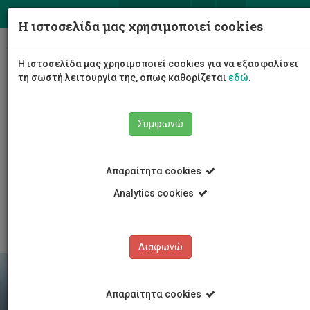
ΕΛ
EN
Η ιστοσελίδα μας χρησιμοποιεί cookies
Togg
Η ιστοσελίδα μας χρησιμοποιεί cookies για να εξασφαλίσει
navig
τη σωστή λειτουργία της, όπως καθορίζεται
εδώ
.
Σχολές
Συμφωνώ
Σχολή Γεωτεχνικών Επιστημών και Διαχείρισης
Περιβάλλοντος
Τμήμα Γεωπονικών Επιστημών, Βιοτεχνολογίας και
Απαραίτητα cookies
Επιστήμης Τροφίμων
Προγράμματα Σπουδών
Μεταπτυχιακές Σπουδές
Analytics cookies
MSc in Eurofood
Διαφωνώ
Απαραίτητα cookies