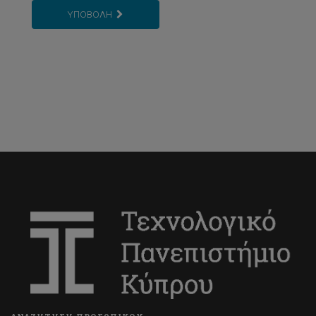
Νικόλαος Νικολουδάκης
ΥΠΟΒΟΛΗ
Νικόλαος Τζωρτζάκης
Ουράνιος Τζαμαλούκας
Φώτης Παπαδήμας
Χριστίνα Μητσιοπούλου
Χρυσούλα Δρούζα
Γιώργος Μαγγανάρης
Χριστίνα Μάλου
Αντώνης Χρυσαργύρης
Αταλάντη Χρίστου
Πανίκος Χατζημιχαήλ