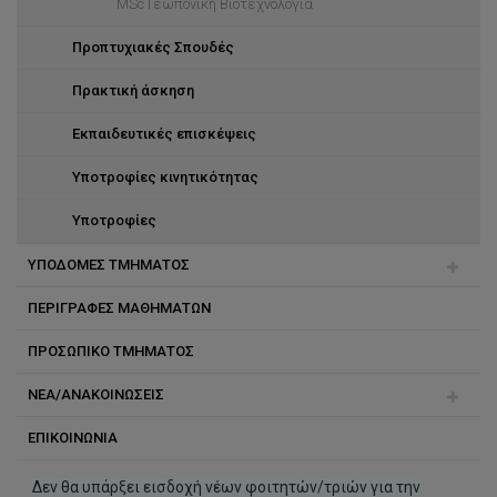
MSc Γεωπονική Βιοτεχνολογία
Προπτυχιακές Σπουδές
Πρακτική άσκηση
Εκπαιδευτικές επισκέψεις
Υποτροφίες κινητικότητας
Υποτροφίες
ΥΠΟΔΟΜΕΣ ΤΜΗΜΑΤΟΣ
ΠΕΡΙΓΡΑΦΕΣ ΜΑΘΗΜΑΤΩΝ
Θερμοκήπιο
ΠΡΟΣΩΠΙΚΟ ΤΜΗΜΑΤΟΣ
Αγροκτήματα
ΝΕΑ/ΑΝΑΚΟΙΝΩΣΕΙΣ
Εργαστήρια Τμήματος
Δημήτρης Τσάλτας
ΕΠΙΚΟΙΝΩΝΙΑ
Ανδρέας Κατσιώτης
Συνέδρια/Ημερίδες
Βασίλης Φωτόπουλος
Ευκαιρίες Εργοδότησης
Δεν θα υπάρξει εισδοχή νέων φοιτητών/τριών για την