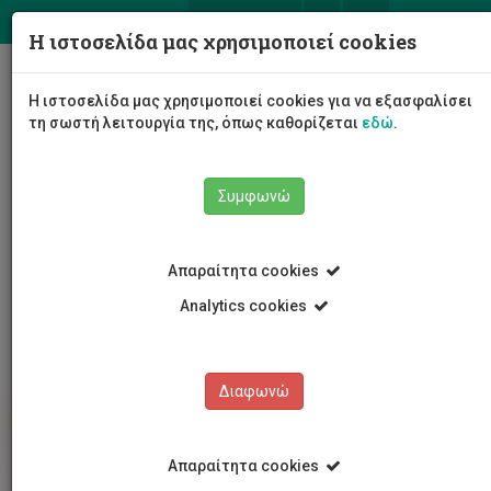
ΕΛ
EN
Η ιστοσελίδα μας χρησιμοποιεί cookies
Togg
Η ιστοσελίδα μας χρησιμοποιεί cookies για να εξασφαλίσει
navig
τη σωστή λειτουργία της, όπως καθορίζεται
εδώ
.
Συμφωνώ
Σπουδές
Διδακτορικές Σπουδές
Απαραίτητα cookies
Διδακτορικές Σπουδές
Ηλεκτρολόγων Μηχανικών και Μηχανικών
Analytics cookies
Ηλεκτρονικών Υπολογιστών και Πληροφορικής
Διαφωνώ
Απαραίτητα cookies