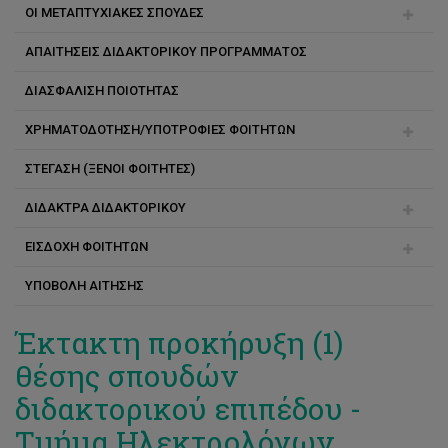
ΟΙ ΜΕΤΑΠΤΥΧΙΑΚΕΣ ΣΠΟΥΔΕΣ
ΑΠΑΙΤΗΣΕΙΣ ΔΙΔΑΚΤΟΡΙΚΟΥ ΠΡΟΓΡΑΜΜΑΤΟΣ
Ακαδημαϊκός και Ερευνητικός Σύμβουλος
ΔΙΑΣΦΑΛΙΣΗ ΠΟΙΟΤΗΤΑΣ
Διάρκεια σπουδών
ΧΡΗΜΑΤΟΔΟΤΗΣΗ/ΥΠΟΤΡΟΦΙΕΣ ΦΟΙΤΗΤΩΝ
Αλλαγή προγράμματος
ΣΤΕΓΑΣΗ (ΞΕΝΟΙ ΦΟΙΤΗΤΕΣ)
Υποτροφίες αριστείας για διδακτορικούς
ΔΙΔΑΚΤΡΑ ΔΙΔΑΚΤΟΡΙΚΟΥ
Υποτροφίες κοινωνικής στήριξης για φοιτητές μάστερ
και διδακτορικού
ΕΙΣΔΟΧΗ ΦΟΙΤΗΤΩΝ
Τρόποι πληρωμής
ΥΠΟΒΟΛΗ ΑΙΤΗΣΗΣ
Συνέπειες μη πληρωμής
Εγγραφή
Συχνές ερωτήσεις
Έκτακτη προκήρυξη (1)
θέσης σπουδών
διδακτορικού επιπέδου -
Τμήμα Ηλεκτρολόγων