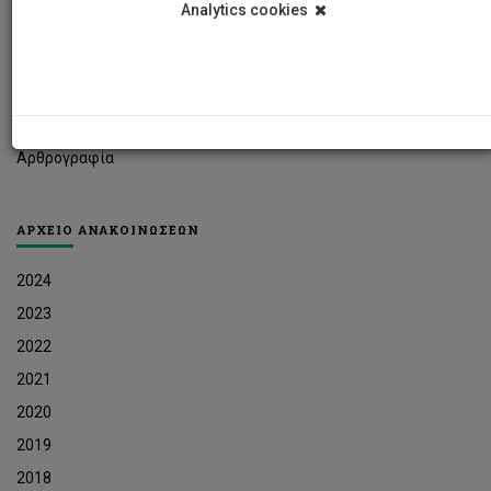
Analytics cookies
Φοιτητικά Νέα
Ερευνητικά Νέα
Ευκαιρίες Εργοδότησης
Δελτία Τύπου
Αρθρογραφία
ΑΡΧΕΙΟ ΑΝΑΚΟΙΝΩΣΕΩΝ
2024
2023
2022
2021
2020
2019
2018