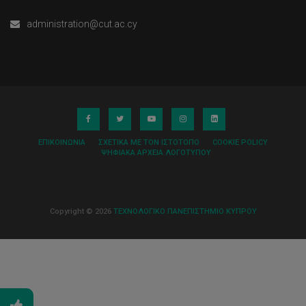
administration@cut.ac.cy
ΕΠΙΚΟΙΝΩΝΊΑ
ΣΧΕΤΙΚΆ ΜΕ ΤΟΝ ΙΣΤΌΤΟΠΟ
COOKIE POLICY
ΨΗΦΙΑΚΆ ΑΡΧΕΊΑ ΛΟΓΌΤΥΠΟΥ
Copyright © 2026
ΤΕΧΝΟΛΟΓΙΚΟ ΠΑΝΕΠΙΣΤΗΜΙΟ ΚΥΠΡΟΥ