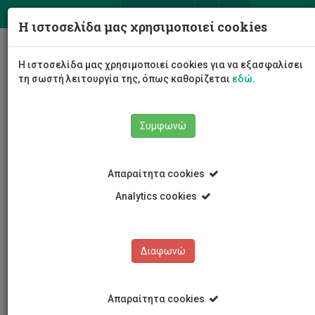
ΕΛ
EN
Η ιστοσελίδα μας χρησιμοποιεί cookies
Togg
Η ιστοσελίδα μας χρησιμοποιεί cookies για να εξασφαλίσει
navig
τη σωστή λειτουργία της, όπως καθορίζεται
εδώ
.
Συμφωνώ
Νέα και Ανακοινώσεις
Απαραίτητα cookies
Analytics cookies
Διαφωνώ
ΚΑΤΗΓΟΡΙΕΣ
Νέα και Ανακοινώσεις
Απαραίτητα cookies
Συνέδρια